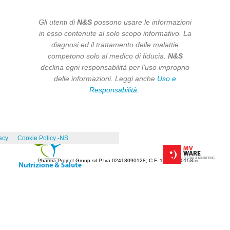
Gli utenti di
N&S
possono usare le informazioni
in esso contenute al solo scopo informativo. La
diagnosi ed il trattamento delle malattie
competono solo al medico di fiducia.
N&S
declina ogni responsabilità per l’uso improprio
delle informazioni. Leggi anche
Uso e
Responsabilità
.
acy
Cookie Policy -NS
Pharma Project Group srl P.Iva 02418090128; C.F. 11341670153