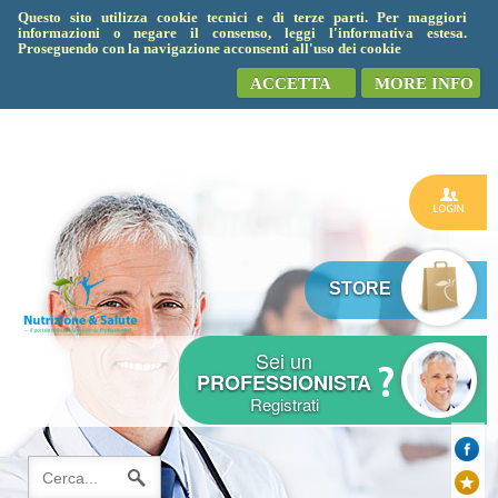
Questo sito utilizza cookie tecnici e di terze parti. Per maggiori
informazioni o negare il consenso, leggi l'informativa estesa.
Proseguendo con la navigazione acconsenti all'uso dei cookie
ACCETTA
MORE INFO
STORE
Sei un
PROFESSIONISTA
Registrati