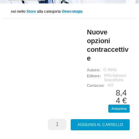
sei nello
Store
alla categoria
Ginecologia
Nuove
opzioni
contraccettiv
e
G. Melis
Autore:
PPG Edizioni
Editore:
Scientifiche
NO
Cartaceo:
8,4
4 €
Anteprima
Prezzo
compres
o di IVA