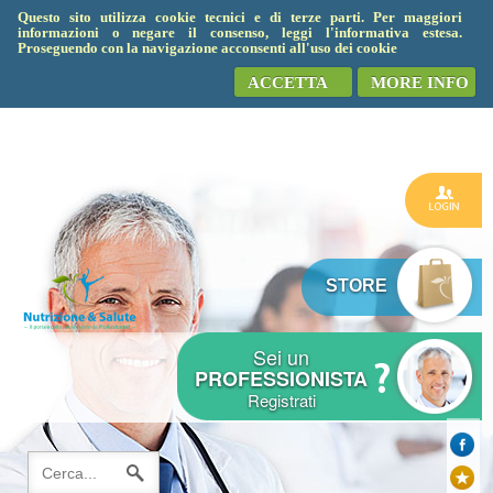
Questo sito utilizza cookie tecnici e di terze parti. Per maggiori
informazioni o negare il consenso, leggi l'informativa estesa.
Proseguendo con la navigazione acconsenti all'uso dei cookie
ACCETTA
MORE INFO
STORE
Sei un
PROFESSIONISTA
Registrati