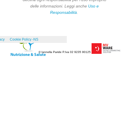
delle informazioni. Leggi anche
Uso e
Responsabilità
.
acy
Cookie Policy -NS
© Iannella Paride P.Iva 02 9235 90125