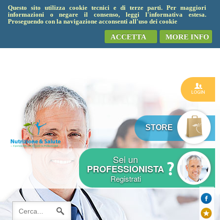
Questo sito utilizza cookie tecnici e di terze parti. Per maggiori
informazioni o negare il consenso, leggi l'informativa estesa.
Proseguendo con la navigazione acconsenti all'uso dei cookie
ACCETTA
MORE INFO
STORE
Sei un
PROFESSIONISTA
Registrati