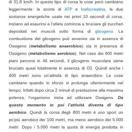
di 31,8 km/h. In questo tipo di corsa le cose però cambiano
leggermente: le scorte di
ATP
e
fosfocreatina
, le due
sostanze energetiche usate nei primi 10 secondi di corsa,
iniziano ad esaurirsi e l’atleta comincia a bruciare gli zuccheri
depositati nei muscoli sotto forma di
glicogeno
. La
combustione del glicogeno può avvenire sia in assenza di
Ossigeno (
metabolismo anaerobico
) sia in presenza di
Ossigeno (
metabolismo aerobico
). Nel caso dei 400 metri
piani percorsi in 46 secondi, il glicogeno muscolare viene
bruciato quasi totalmente in assenza di O2. Quindi anche i
400 metri sono un’attività di tipo anaerobico. Le cose
cambiano quando lo sforzo si prolunga ulteriormente nel
tempo. Infatti dopo circa 2 minuti di prestazione alla massima
potenza, l’organismo inizia ad utilizzare Ossigeno.
Da
questo momento in poi l’attività diventa di tipo
aerobico
. Quindi la corsa degli 800 metri è uno sport un
po’più aerobico dei 100 metri, ma meno aerobico dei 5.000
metri. Dopo i 5.000 metri la quota di energia prodotta in