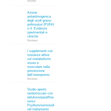
Review
Azione
antiaritmogenica
degli acidi grassi
poliinsaturi (PUFA)
n-3. Evidenze
sperimentali e
cliniche
Reviews
I supplementi con
sostanze attive
sul metabolismo
osseo e
muscolare nella
prevenzione
dell’osteoporosi
Reviews
Studio aperto
randomizzato con
lattulosio/paraffina
verso
Psyllium/sennosidi
nel trattamento