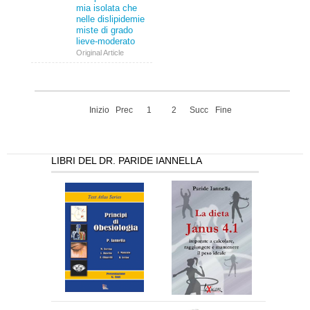
mia isolata che
nelle dislipidemie
miste di grado
lieve-moderato
Original Article
Inizio
Prec
1
2
Succ
Fine
Pagina 1 di 2
LIBRI DEL DR. PARIDE IANNELLA