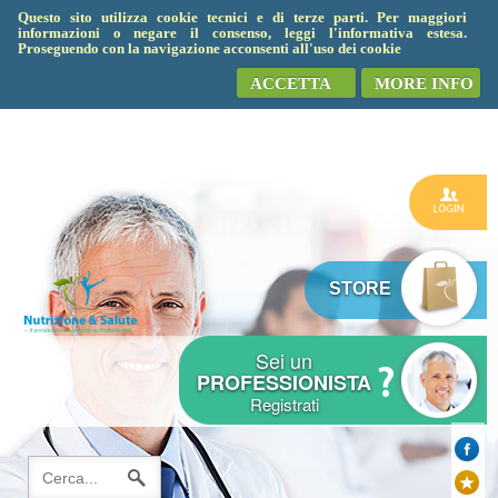
Questo sito utilizza cookie tecnici e di terze parti. Per maggiori
informazioni o negare il consenso, leggi l'informativa estesa.
Proseguendo con la navigazione acconsenti all'uso dei cookie
ACCETTA
MORE INFO
STORE
Sei un
PROFESSIONISTA
Registrati