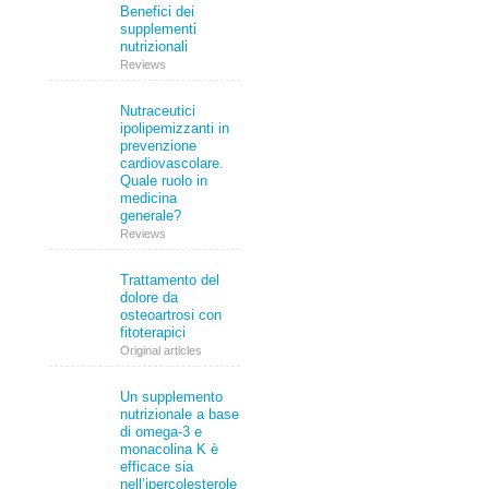
Benefici dei
supplementi
nutrizionali
Reviews
Nutraceutici
ipolipemizzanti in
prevenzione
cardiovascolare.
Quale ruolo in
medicina
generale?
Reviews
Trattamento del
dolore da
osteoartrosi con
fitoterapici
Original articles
Un supplemento
nutrizionale a base
di omega-3 e
monacolina K è
efficace sia
nell’ipercolesterole