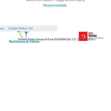
Responsabilità
.
acy
Cookie Policy -NS
Pharma Project Group srl P.Iva 02418090128; C.F. 11341670153