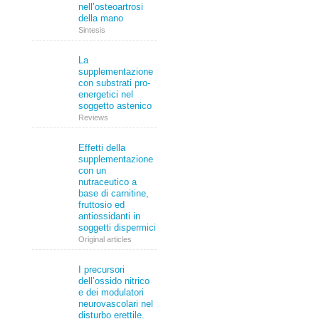
nell’osteoartrosi
della mano
Sintesis
La
supplementazione
con substrati pro-
energetici nel
soggetto astenico
Reviews
Effetti della
supplementazione
con un
nutraceutico a
base di carnitine,
fruttosio ed
antiossidanti in
soggetti dispermici
Original articles
I precursori
dell’ossido nitrico
e dei modulatori
neurovascolari nel
disturbo erettile.