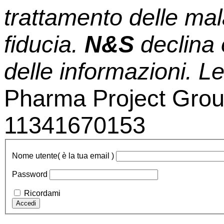
trattamento delle mal
fiducia.
N&S
declina 
delle informazioni. 
Pharma Project Group
11341670153
Nome utente
( è la tua email )
Password
Ricordami