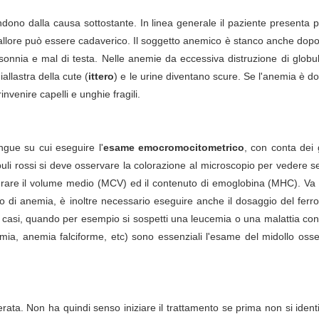
dono dalla causa sottostante. In linea generale il paziente presenta p
pallore può essere cadaverico. Il soggetto anemico è stanco anche dopo
re insonnia e mal di testa. Nelle anemie da eccessiva distruzione di globul
allastra della cute (
ittero
) e le urine diventano scure. Se l'anemia è d
invenire capelli e unghie fragili.
ngue su cui eseguire l'
esame emocromocitometrico
, con conta dei 
buli rossi si deve osservare la colorazione al microscopio per vedere 
are il volume medio (MCV) ed il contenuto di emoglobina (MHC). Va i
po di anemia, è inoltre necessario eseguire anche il dosaggio del ferro
ni casi, quando per esempio si sospetti una leucemia o una malattia co
semia, anemia falciforme, etc) sono essenziali l'esame del midollo oss
ata. Non ha quindi senso iniziare il trattamento se prima non si identi