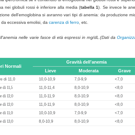
 nei globuli rossi è inferiore alla media (
tabella 1
). Se invece le an
uzione dell'emoglobina si avranno vari tipi di anemia: da produzione mi
, da eccessiva emolisi, da
carenza di ferro
, etc.
ell'anemia nelle varie fasce di età espressi in mg/dL.(Dati da
Organizz
Gravità dell'anemia
ori Normali
Lieve
Moderata
Grave
e di 11,0
10,0-10,9
7,0-9,9
<7,0
 di 11,5
11,0-11,4
8,0-10,9
<8,0
 di 12,0
11,0-11,9
8,0-10,9
<8,0
 di 12,0
11,0-11,9
8,0-10,9
<8,0
 di 11,0
10,0-10,9
7,0-9,9
<7,0
 di 13,0
8,0-10,9
8,0-10,9
<8,0