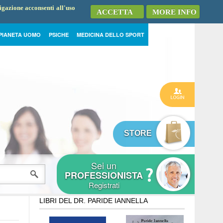
vigazione acconsenti all'uso
ACCETTA
MORE INFO
PIANETA UOMO
PSICHE
MEDICINA DELLO SPORT
STORE
Sei un
PROFESSIONISTA
Registrati
LIBRI DEL DR. PARIDE IANNELLA