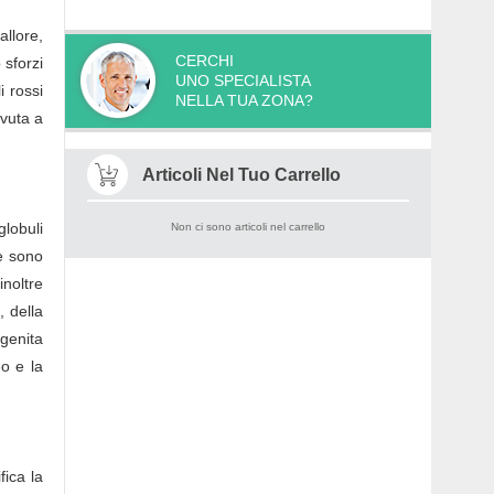
allore,
CERCHI
 sforzi
UNO SPECIALISTA
i rossi
NELLA TUA ZONA?
ovuta a
Articoli Nel Tuo Carrello
globuli
Non ci sono articoli nel carrello
se sono
noltre
, della
ngenita
eo e la
fica la