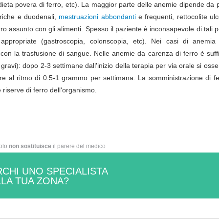
dieta povera di ferro, etc). La maggior parte delle anemie dipende da 
triche e duodenali,
mestruazioni abbondanti
e frequenti, rettocolite ul
rro assunto con gli alimenti. Spesso il paziente è inconsapevole di tali p
appropriate (gastroscopia, colonscopia, etc). Nei casi di anemia
on la trasfusione di sangue. Nelle anemie da carenza di ferro è suffi
avi): dopo 2-3 settimane dall'inizio della terapia per via orale si oss
re al ritmo di 0.5-1 grammo per settimana. La somministrazione di fe
riserve di ferro dell'organismo.
colo
non sostituisce
il parere del medico
CHI UNO SPECIALISTA
LA TUA ZONA?