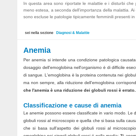
In questa area sono riportate le malattie e i disturbi c
meno estesa, a seconda dell'importanza della malattia. Ai 
sono escluse le patologie tipicamente femminili presenti i
sei nella sezione
Diagnosi & Malattie
Anemia
Per anemia si intende una condizione patologica causata 
dosaggio dell'emoglobina nell'organismo è di difficile es
di sangue. L'emoglobina è la proteina contenuta nei globuli
ma non sempre, alla riduzione dell'emoglobina corrispon
che l'anemia è una riduzione dei globuli rossi è errato.
Classificazione e cause di anemia
Le anemie possono essere classificate in vario modo. Le du
globuli rossi al microscopio e quella che si basa sulla caus
che si basa sull'aspetto dei globuli rossi al microscopi
emoglobina nei singoli globuli rossi é nella media;
2
) anemi