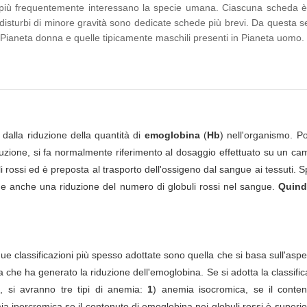
he più frequentemente interessano la specie umana. Ciascuna scheda è
disturbi di minore gravità sono dedicate schede più brevi. Da questa s
n Pianeta donna e quelle tipicamente maschili presenti in Pianeta uomo.
dalla riduzione della quantità di
emoglobina
(
Hb
) nell'organismo. Po
ecuzione, si fa normalmente riferimento al dosaggio effettuato su un c
 rossi ed è preposta al trasporto dell'ossigeno dal sangue ai tessuti. 
de anche una riduzione del numero di globuli rossi nel sangue.
Quindi
e classificazioni più spesso adottate sono quella che si basa sull'aspe
a che ha generato la riduzione dell'emoglobina. Se si adotta la classifi
o, si avranno tre tipi di anemia:
1
) anemia isocromica, se il conten
a ipercromica se il contenuto di emoglobina nei globuli rossi è superio