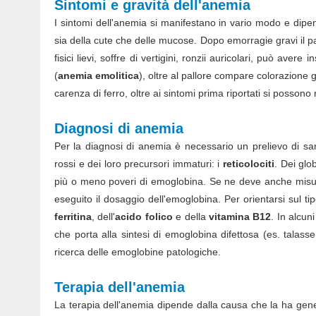
Sintomi e gravità dell'anemia
I sintomi dell'anemia si manifestano in vario modo e dipen
sia della cute che delle mucose. Dopo emorragie gravi il 
fisici lievi, soffre di vertigini, ronzii auricolari, può ave
(
anemia emolitica
), oltre al pallore compare colorazione gi
carenza di ferro, oltre ai sintomi prima riportati si possono r
Diagnosi di anemia
Per la diagnosi di anemia è necessario un prelievo di sa
rossi e dei loro precursori immaturi: i
reticolociti
. Dei glo
più o meno poveri di emoglobina. Se ne deve anche misur
eseguito il dosaggio dell'emoglobina. Per orientarsi sul ti
ferritina
, dell'
acido folico
e della
vitamina B12
. In alcu
che porta alla sintesi di emoglobina difettosa (es. talas
ricerca delle emoglobine patologiche.
Terapia dell'anemia
La terapia dell'anemia dipende dalla causa che la ha gener