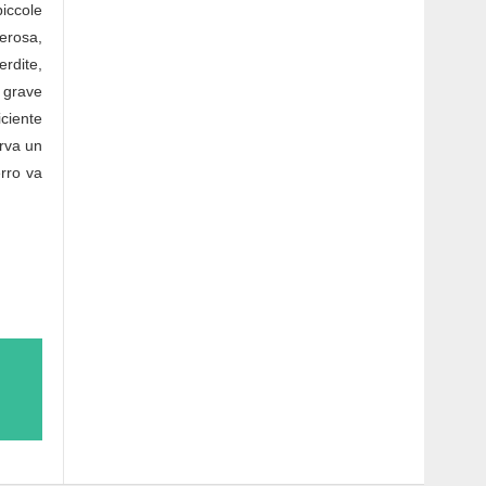
piccole
cerosa,
erdite,
 grave
ciente
erva un
rro va