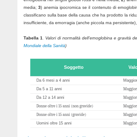
media;
3
) anemia ipocromica se il contenuto di emoglobina
classificano sulla base della causa che ha prodotto la rid
insufficiente, da emorragia (anche piccola ma persistente)
Tabella 1
.
Valori di normalità dell'emoglobina e gravità d
Mondiale della Sanità
)
Soggetto
Val
Da 6 mesi a 4 anni
Maggior
Da 5 a 11 anni
Maggiore
Da 12 a 14 anni
Maggiore
Donne oltre i 15 anni (non gravide)
Maggiore
Donne oltre i 15 anni (gravide)
Maggiore
Uomini oltre 15 anni
Maggiore