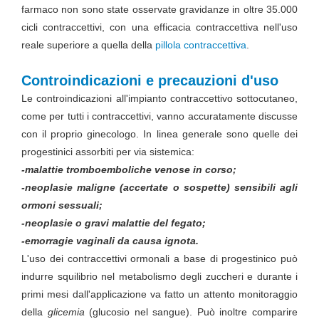
farmaco non sono state osservate gravidanze in oltre 35.000
cicli contraccettivi, con una efficacia contraccettiva nell'uso
reale superiore a quella della
pillola contraccettiva
.
Controindicazioni e precauzioni d'uso
Le controindicazioni all'impianto contraccettivo sottocutaneo,
come per tutti i contraccettivi, vanno accuratamente discusse
con il proprio ginecologo. In linea generale sono quelle dei
progestinici assorbiti per via sistemica:
-malattie tromboemboliche venose in corso;
-neoplasie maligne (accertate o sospette) sensibili agli
ormoni sessuali;
-neoplasie o gravi malattie del fegato;
-emorragie vaginali da causa ignota.
L'uso dei contraccettivi ormonali a base di progestinico può
indurre squilibrio nel metabolismo degli zuccheri e durante i
primi mesi dall'applicazione va fatto un attento monitoraggio
della
glicemia
(glucosio nel sangue). Può inoltre comparire