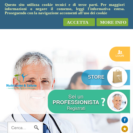
Questo sito utilizza cookie tecnici e di terze parti. Per maggiori
informazioni o negare il consenso, leggi l'informativa estesa.
Proseguendo con la navigazione acconsenti all'uso dei cookie
ACCETTA
MORE INFO
STORE
Sei un
PROFESSIONISTA
Registrati