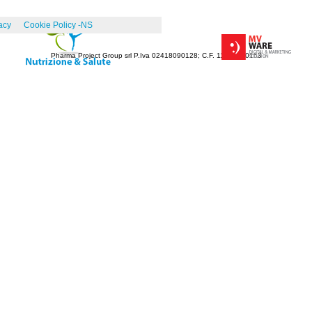
acy
Cookie Policy -NS
Pharma Project Group srl P.Iva 02418090128; C.F. 11341670153