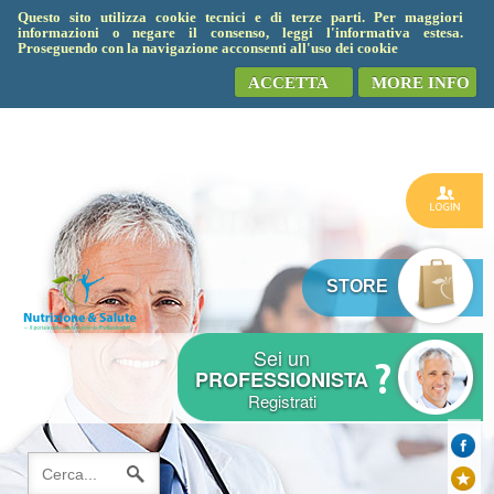
Questo sito utilizza cookie tecnici e di terze parti. Per maggiori
informazioni o negare il consenso, leggi l'informativa estesa.
Proseguendo con la navigazione acconsenti all'uso dei cookie
ACCETTA
MORE INFO
STORE
Sei un
PROFESSIONISTA
Registrati