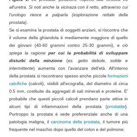
all'uretra. Si noti anche la vicinaza con il retto, attraverso cui
l'urologo riesce a palparla (esplorazione rettale della
prostata).
Se si esamina la prostata di soggetti anziani, si riscontra che
il volume della ghiandola è mediamente maggiore di quello
dei giovani (40-60 grammi contro 25-30 grammi),
e ciò
spiega la ragione
per cui la probabilità di sviluppare
disturbi della minzione
(
es. getto debole, sottile e
intermittente
) aumenta con l'avanzare dell'età. All'interno
della prostata si riscontrano spesso anche piccole
formazioni
calcifiche
(calcoli), visibili all'ecografia, del diametro di circa
0.5 mm, costituite da aggregati di sali minerali e proteine. E'
probabile che questi piccoli calcoli prendano parte attiva in
alcuni tipi di infiammazioni della prostata (
prostatite
)
.
Purtroppo la prostata è sede preferenziale anche di una
patologia maligna, il
carcinoma della prostata
, il tumore più
frequente nel maschio dopo quello del colon e del polmone.