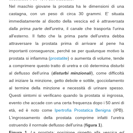
Nel maschio giovane la prostata ha le dimensioni di una
castagna, con un peso di circa 30 grammi. E' situata
immediatamente al disotto della vescica ed è
attraversata
dalla prima parte dell'uretra
, il canale che trasporta l'urina
all'esterno
. Il fatto che la prima parte dell'uretra debba
attraversare la prostata prima di arrivare al pene ha
importanti conseguenze, perché se per qualunque motivo la
prostata si infiamma (
prostatite
) o aumenta di volume, tende
a comprimere questo tratto di uretra e ciò determina disturbi
al deflusso dell'urina (
disturbi minzionali
), come difficoltà
ad iniziare la minzione, getto debole e sottile, gocciolamento
al termine della minzione e necessità di urinare spesso.
Questi sintomi si verificano quando la prostata si ingrossa,
evento che accade con una certa frequenza dopo i 50 anni di
età, ed è noto come
Ipertrofia Prostatica Benigna
(IPB).
L'ingrossamento della prostata comprime infatti l'uretra
ostruendo il normale deflusso dell'urina (
figura 1
).
Figura 1.
La prostata: posizione rispetto alla vescica ed