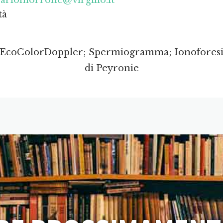
carlomorrone@virgilio.it
tà
 EcoColorDoppler; Spermiogramma; Ionoforesi 
di Peyronie