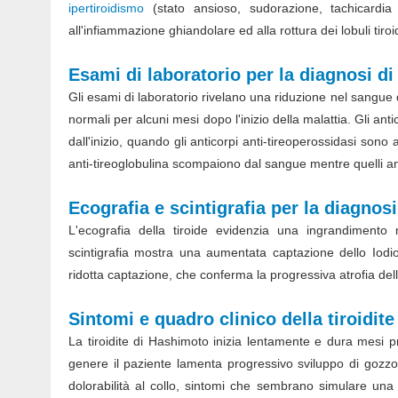
ipertiroidismo
(stato ansioso, sudorazione, tachicardia 
all'infiammazione ghiandolare ed alla rottura dei lobuli tiroi
Esami di laboratorio per la diagnosi di
Gli esami di laboratorio rivelano una riduzione nel sangue
normali per alcuni mesi dopo l'inizio della malattia. Gli ant
dall'inizio, quando gli anticorpi anti-tireoperossidasi son
anti-tireoglobulina scompaiono dal sangue mentre quelli a
Ecografia e scintigrafia per la diagnosi
L'ecografia della tiroide evidenzia una ingrandiment
scintigrafia mostra una aumentata captazione dello Iodio-
ridotta captazione, che conferma la progressiva atrofia del
Sintomi e quadro clinico della tiroidit
La tiroidite di Hashimoto inizia lentamente e dura mesi pri
genere il paziente lamenta progressivo sviluppo di gozzo 
dolorabilità al collo, sintomi che sembrano simulare una ti