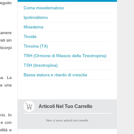
eguito
Coma mixedematoso
Ipotiroidismo
Mixedema
imanere
Tiroide
ati sin
Tiroxina (T4)
ticorpi
TRH (Ormone di Rilascio della Tireotropina)
TSH (tireotropina)
Bassa statura e ritardo di crescita
na. La
rva una
Articoli Nel Tuo Carrello
rio. In
Non ci sono articoli nel carrello
 e con
ilità e