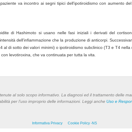
paziente va incontro ai segni tipici dell'ipotiroidismo con aumento de
ite di Hashimoto si usano nelle fasi iniziali i derivati del cortison
 l'intensità dell'infiammazione che la produzione di anticorpi. Successiv
 al di sotto dei valori minimi) o ipotiroidismo subclinico (T3 e T4 nell
 con levotiroxina, che va continuata per tutta la vita.
enute al solo scopo informativo. La diagnosi ed il trattamento delle ma
bilità per l’uso improprio delle informazioni. Leggi anche
Uso e Respons
Informativa Privacy
Cookie Policy -NS