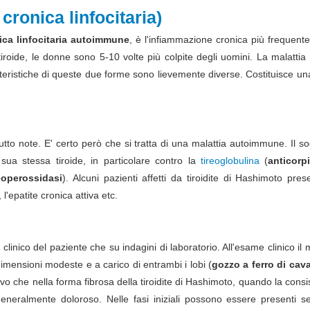
 cronica linfocitaria)
nica linfocitaria autoimmune
, è l'infiammazione cronica più frequente
iroide, le donne sono 5-10 volte più colpite degli uomini. La malattia
tteristiche di queste due forme sono lievemente diverse. Costituisce un
tto note. E' certo però che si tratta di una malattia autoimmune. Il s
sua stessa tiroide, in particolare contro la
tireoglobulina
(
anticorpi
reoperossidasi
). Alcuni pazienti affetti da tiroidite di Hashimoto pre
'epatite cronica attiva etc.
 clinico del paziente che su indagini di laboratorio. All'esame clinico il
dimensioni modeste e a carico di entrambi i lobi (
gozzo a ferro di cava
che nella forma fibrosa della tiroidite di Hashimoto, quando la consi
eneralmente doloroso. Nelle fasi iniziali possono essere presenti se