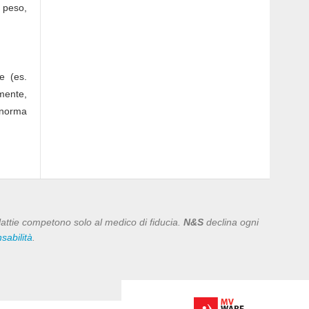
l peso,
e (es.
amente,
a norma
lattie competono solo al medico di fiducia.
N&S
declina ogni
abilità
.