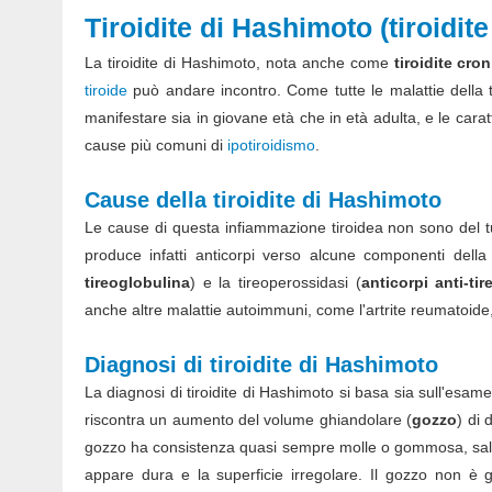
Tiroidite di Hashimoto (tiroidite
La tiroidite di Hashimoto, nota anche come
tiroidite cro
tiroide
può andare incontro. Come tutte le malattie della t
manifestare sia in giovane età che in età adulta, e le cara
cause più comuni di
ipotiroidismo
.
Cause della tiroidite di Hashimoto
Le cause di questa infiammazione tiroidea non sono del tu
produce infatti anticorpi verso alcune componenti della 
tireoglobulina
) e la tireoperossidasi (
anticorpi anti-ti
anche altre malattie autoimmuni, come l'artrite reumatoide, l
Diagnosi di tiroidite di Hashimoto
La diagnosi di tiroidite di Hashimoto si basa sia sull'esame
riscontra un aumento del volume ghiandolare (
gozzo
) di 
gozzo ha consistenza quasi sempre molle o gommosa, salvo 
appare dura e la superficie irregolare. Il gozzo non è g