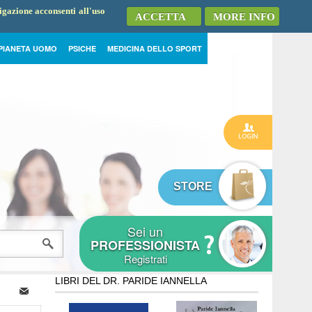
vigazione acconsenti all'uso
ACCETTA
MORE INFO
PIANETA UOMO
PSICHE
MEDICINA DELLO SPORT
STORE
Sei un
PROFESSIONISTA
Registrati
LIBRI DEL DR. PARIDE IANNELLA