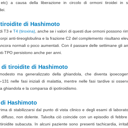
etc) a causa della liberazione in circolo di ormoni tiroidei in s
dei.
 tiroidite di Hashimoto
 di T3 e
T4 (tiroxina)
, anche se i valori di questi due ormoni possono r
icorpi anti-tireoglobulina e la frazione C2 del complemento risultano elev
o ancora normali o poco aumentati. Con il passare delle settimane gli an
nti-TPO persistono anche per anni.
 di tiroidite di Hashimoto
o modesto ma generalizzato della ghiandola, che diventa ipoecoge
131 nelle fasi iniziali di malattia, mentre nelle fasi tardive si osse
la ghiandola e la comparsa di ipotiroidismo.
e di Hashimoto
ma di stabilizzarsi dal punto di vista clinico e degli esami di laborato
diffuso, non dolente. Talvolta ciò coincide con un episodio di febbre
roidite subacuta. In alcuni paziente sono presenti tachicardia, irritab