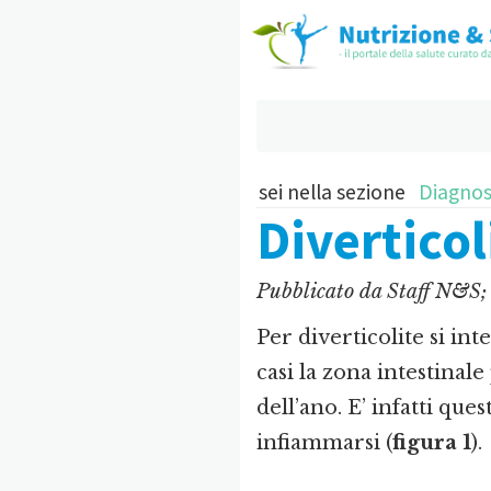
sei nella sezione
Diagnos
Diverticol
Pubblicato da
Staff N&S;
Per diverticolite si in
casi la zona intestinal
dell’ano. E’ infatti que
infiammarsi (
figura 1
).