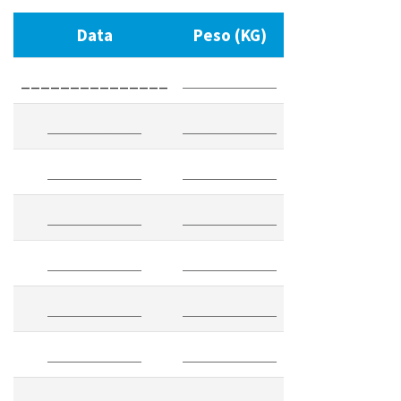
Data
Peso (KG)
_______________
_______________
_______________
_______________
_______________
_______________
_______________
_______________
_______________
_______________
_______________
_______________
_______________
_______________